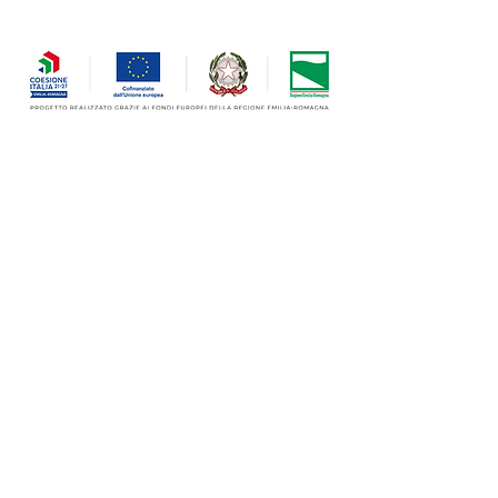
Termini e Condizione di utilizzo
BANDO PER IL SOSTEGNO DELLA
TRANSIZIONE DIGITALE DELLE IMPRESE
DELL’EMILIA-ROMAGNA
Avanzamento digitale grazie al nuovo
centro di lavoro orizzontale per Evotech
EVOTECH, attività incentrata sulla
rigenerazione, revamping, commercio di
macchinari ed impianti per le lavorazioni
meccaniche, per poi focalizzarsi nelle
lavorazioni meccaniche di precisione.
L'impresa ha investito le proprie risorse
nell'acquisto in un centro di lavoro
orizzontale ENSHU mod. GE480He,
riducendo i tempi di lavorazioni e