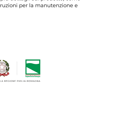
informazioni traspa
truzioni per la manutenzione e 
spedizioni è il mod
e rassicurare i tuo
da te in tutta sicur
09, 40053 Valsamoggia (Bologna - Italia)
8
IONE DIGITALE DELLE IMPRESE DELL’EMILIA-ROMAGNA
o di lavoro orizzontale per Evotech
zione, revamping, commercio di macchinari ed impianti per le lavorazioni me
resa ha investito le proprie risorse nell'acquisto in un centro di lavoro o
inalità economica sulle commesse.
ARTECIPAZIONE A EVENTI FIERISTICI 2023