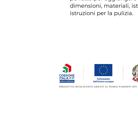
dimensioni, materiali, is
istruzioni per la pulizia.
Evotech S.r.l. Unipersonale
Sede Operativa
: Via S.Apollinare 3
Cod.Fisc. & Part.IVA
: IT 0314813120
BANDO PER IL SOSTEGNO DELLA TRANSIZ
Avanzamento digitale grazie al nuovo centr
EVOTECH, attività incentrata sulla rigenera
lavorazioni meccaniche di precisione. L'imp
tempi di lavorazioni e migliorando la marg
BANDO PER IL SOSTEGNO ALL'EXPORT E P