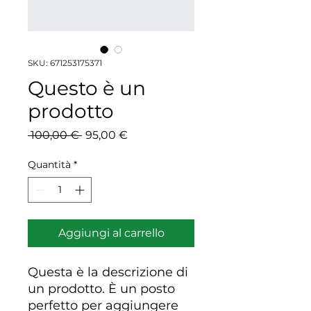
SKU: 671253175371
Questo è un
prodotto
Prezzo
Prezzo
 100,00 € 
95,00 €
regolare
scontato
Quantità
*
Aggiungi al carrello
Questa è la descrizione di 
un prodotto. È un posto 
perfetto per aggiungere 